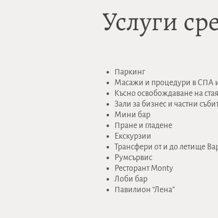
Услуги ср
Паркинг
Масажи и процедури в СПА и
Kъсно освобождаване на стая
Зали за бизнес и частни съби
Мини бар
Пране и гладене
Екскурзии
Трансфери от и до летище Ва
Румсървис
Ресторант Monty
Лоби бар
Павилион “Лена”