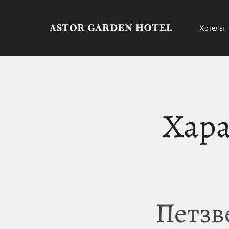
Хотелът
Хара
Петзв