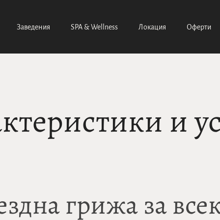
Заведения
SPA & Wellness
Локация
Оферти
ктеристики и у
ездна грижа за всек