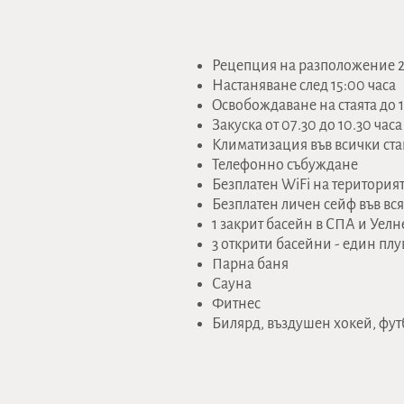
Рецепция на разположение 2
Настаняване след 15:00 часа
Oсвобождаване на стаята до 1
Закуска от 07.30 до 10.30 часа
Климатизация във всички ста
Телефонно събуждане
Безплатен WiFi на територият
Безплатен личен сейф във вся
1 закрит басейн в СПА и Уелн
3 открити басейни - един плу
Парна баня
Сауна
Фитнес
Билярд, въздушен хокей, фут