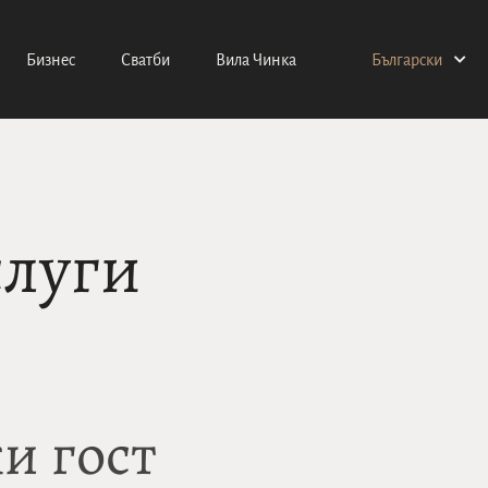
Бизнес
Сватби
Вила Чинка
Български
слуги
и гост