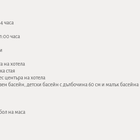
4 часа
1:00 часа
и
а на хотела
ка стая
ес центъра на хотела
вен басейн, детски басейн с дълбочина 60 см и малък басейна
бол на маса