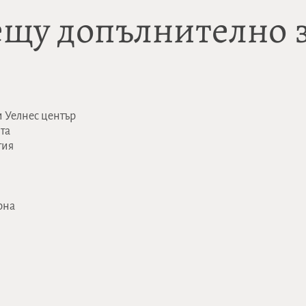
ещу допълнително
 Уелнес център
та
тия
рна