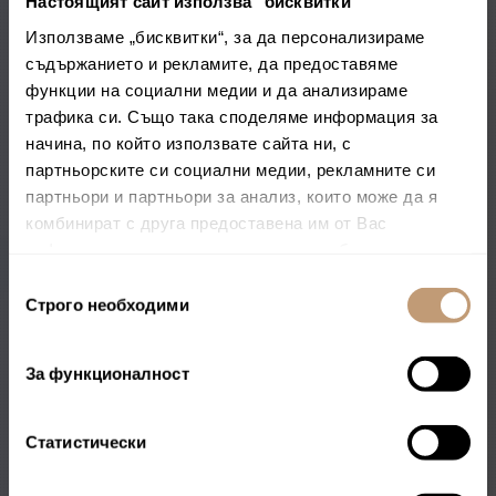
Настоящият сайт използва "бисквитки"
Използваме „бисквитки“, за да персонализираме
съдържанието и рекламите, да предоставяме
функции на социални медии и да анализираме
трафика си. Също така споделяме информация за
начина, по който използвате сайта ни, с
партньорските си социални медии, рекламните си
партньори и партньори за анализ, които може да я
комбинират с друга предоставена им от Вас
информация или с такава, която са събрали от
ползването от Ваша страна на услугите им.
Избор
Строго необходими
на
съгласие
За функционалност
Статистически