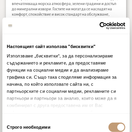
впечатляваща морска атмосфера, зелени градини и достъп
до минерални извори. Гостите ни могат да се насладят на
комфорт, спокойствие и висок стандарт на обслужване,
създадени за пълноценна и незабравима почивка.
Настоящият сайт използва "бисквитки"
Използваме „бисквитки“, за да персонализираме
съдържанието и рекламите, да предоставяме
Резервирайте директно през нашия уебсайт и
функции на социални медии и да анализираме
се възползвайте от следните предимства:
трафика си. Също така споделяме информация за
начина, по който използвате сайта ни, с
Безплатен достъп до
СПА комплекса
AQUAHOUSE
Thermal & Beach
;
партньорските си социални медии, рекламните си
партньори и партньори за анализ, които може да я
10% отстъпка в ресторанти
Monty
,
Lena
и
Kampai
;
комбинират с друга предоставена им от Вас
информация или с такава, която са събрали от
15% от всички услуги в
AQUAHOUSE Thermal & Beach
,
Health Spring SPA
,
Astor Garden SPA centre
;
ползването от Ваша страна на услугите им.
Избор
Строго необходими
на
Безплатни чадъри и шезлонги на плаж Astor Garden.